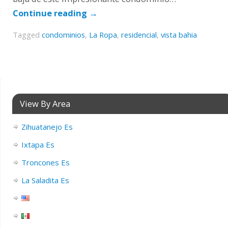
Continue reading
→
Tagged
condominios
,
La Ropa
,
residencial
,
vista bahia
View By Area
Zihuatanejo Es
Ixtapa Es
Troncones Es
La Saladita Es