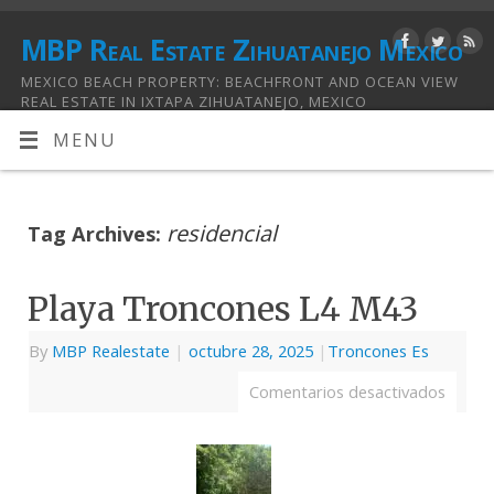
MBP Real Estate Zihuatanejo Mexico
MEXICO BEACH PROPERTY: BEACHFRONT AND OCEAN VIEW
REAL ESTATE IN IXTAPA ZIHUATANEJO, MEXICO
MENU
residencial
Tag Archives:
Playa Troncones L4 M43
By
MBP Realestate
|
octubre 28, 2025
|
Troncones Es
Comentarios desactivados