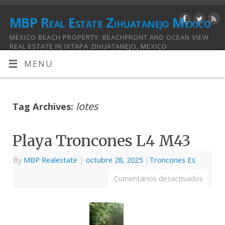
MBP Real Estate Zihuatanejo Mexico
MEXICO BEACH PROPERTY: BEACHFRONT AND OCEAN VIEW
REAL ESTATE IN IXTAPA ZIHUATANEJO, MEXICO
MENU
lotes
Tag Archives:
Playa Troncones L4 M43
By
MBP Realestate
|
octubre 28, 2025
|
Troncones Es
Comentarios desactivados