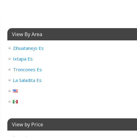
View By Area
Zihuatanejo Es
Ixtapa Es
Troncones Es
La Saladita Es
View by Price