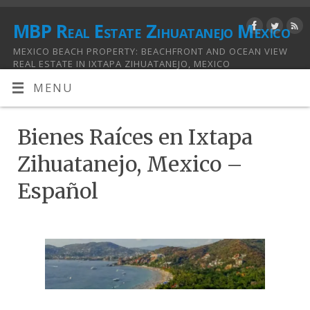
MBP Real Estate Zihuatanejo Mexico
MEXICO BEACH PROPERTY: BEACHFRONT AND OCEAN VIEW
REAL ESTATE IN IXTAPA ZIHUATANEJO, MEXICO
MENU
Bienes Raíces en Ixtapa
Zihuatanejo, Mexico –
Español