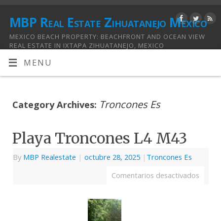
MBP Real Estate Zihuatanejo Mexico
MEXICO BEACH PROPERTY: BEACHFRONT AND OCEAN VIEW
REAL ESTATE IN IXTAPA ZIHUATANEJO, MEXICO
MENU
Troncones Es
Category Archives:
Playa Troncones L4 M43
By
MBP Realestate
|
octubre 28, 2025
|
Troncones Es
Comentarios desactivados