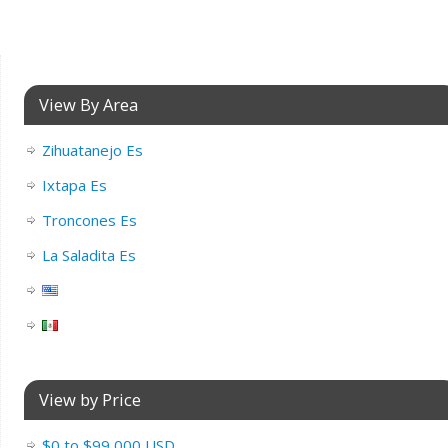
View By Area
Zihuatanejo Es
Ixtapa Es
Troncones Es
La Saladita Es
View by Price
$0 to $99,000 USD