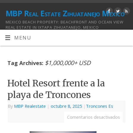
MBP Real Estate Zihuatanejo Mexico
MEXICO BEACH PROPERTY: BEACHFRONT AND OCEAN VIEW
REAL ESTATE IN IXTAPA ZIHUATANEJO, MEXICO
MENU
$1,000,000+ USD
Tag Archives:
Hotel Resort frente a la
playa de Troncones
By
MBP Realestate
|
octubre 8, 2025
|
Troncones Es
Comentarios desactivados